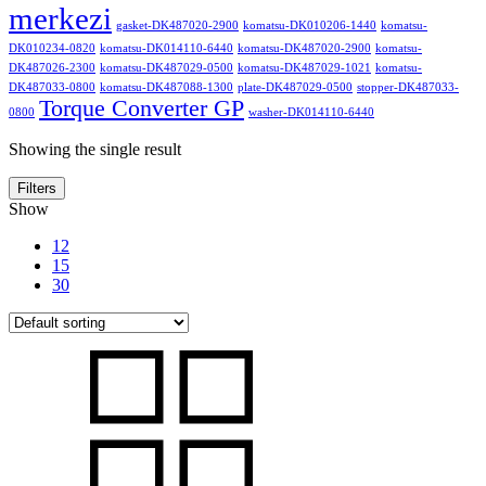
merkezi
gasket-DK487020-2900
komatsu-DK010206-1440
komatsu-
DK010234-0820
komatsu-DK014110-6440
komatsu-DK487020-2900
komatsu-
DK487026-2300
komatsu-DK487029-0500
komatsu-DK487029-1021
komatsu-
DK487033-0800
komatsu-DK487088-1300
plate-DK487029-0500
stopper-DK487033-
Torque Converter GP
0800
washer-DK014110-6440
Showing the single result
Filters
Show
12
15
30