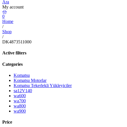
Ara
My account
0
Home
/
Shop
/
DK4873511000
Active filters
Categories
Komatsu
Komatsu Motorlar
Komatsu Tekerlekli Yükleyiciler
sa12V140
wa600
wa700
wa800
wa900
Price