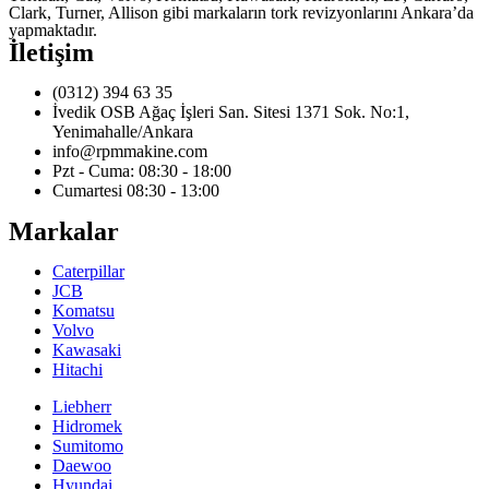
Clark, Turner, Allison gibi markaların tork revizyonlarını Ankara’da
yapmaktadır.
İletişim
(0312) 394 63 35
İvedik OSB Ağaç İşleri San. Sitesi 1371 Sok. No:1,
Yenimahalle/Ankara
info@rpmmakine.com
Pzt - Cuma: 08:30 - 18:00
Cumartesi 08:30 - 13:00
Markalar
Caterpillar
JCB
Komatsu
Volvo
Kawasaki
Hitachi
Liebherr
Hidromek
Sumitomo
Daewoo
Hyundai