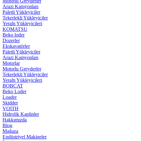
Motorlu Greyderler
Arazi Kamyonları
Paletli Yükleyiciler
Tekerlekli Yükleyiciler
Yeraltı Yükleyicileri
KOMATSU
Beko loder
Dozerler
Ekskavatörler
Paletli Yükleyiciler
Arazi Kamyonları
Motorlar
Motorlu Greyderler
Tekerlekli Yükleyiciler
Yeraltı Yükleyicileri
BOBCAT
Beko Loder
Loader
Skidder
VOITH
Hidrolik Kaplinler
Hakkımızda
Blog
Mağaza
Endüstriyel Makineler