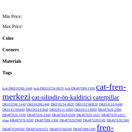
Min Price:
Max Price:
Color
Corners
Materials
Tags
cat-fren-
bolt-DK010206-1440
bolt-DK010234-0820
bolt-DK487088-1300
merkezi
cat-silindir-ön-kaldirici
caterpillar
DK010206-1440
DK0102061440
DK010234-0820
DK0102340820
DK014110-6440
DK0141106440
DK0265141840
DK029111-4060
DK0291114060
DK487020-2900
DK487020-3100
DK487026-2300
DK487029-0500
DK487029-1021
DK487029-1021-
plate
DK487076-0200
DK487088-1300
DK4870202900
DK4870203100
DK4870262300
fren-
DK4870290500
DK4870291021
DK4870760200
DK4870881300