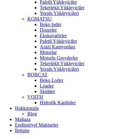
Paletli Yükleyiciler
Tekerlekli Yükleyiciler
Yeraltı Yükleyicileri
KOMATSU
Beko loder
Dozerler
Ekskavatörler
Paletli Yükleyiciler
Arazi Kamyonları
Motorlar
Motorlu Greyderler
Tekerlekli Yükleyiciler
Yeraltı Yükleyicileri
BOBCAT
Beko Loder
Loader
Skidder
VOITH
Hidrolik Kaplinler
Hakkımızda
Blog
Mağaza
Endüstriyel Makineler
İletişim