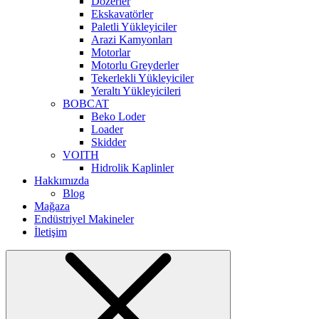
Dozerler
Ekskavatörler
Paletli Yükleyiciler
Arazi Kamyonları
Motorlar
Motorlu Greyderler
Tekerlekli Yükleyiciler
Yeraltı Yükleyicileri
BOBCAT
Beko Loder
Loader
Skidder
VOITH
Hidrolik Kaplinler
Hakkımızda
Blog
Mağaza
Endüstriyel Makineler
İletişim