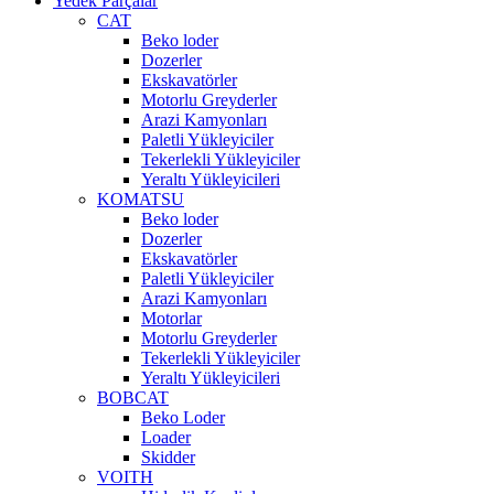
Yedek Parçalar
CAT
Beko loder
Dozerler
Ekskavatörler
Motorlu Greyderler
Arazi Kamyonları
Paletli Yükleyiciler
Tekerlekli Yükleyiciler
Yeraltı Yükleyicileri
KOMATSU
Beko loder
Dozerler
Ekskavatörler
Paletli Yükleyiciler
Arazi Kamyonları
Motorlar
Motorlu Greyderler
Tekerlekli Yükleyiciler
Yeraltı Yükleyicileri
BOBCAT
Beko Loder
Loader
Skidder
VOITH