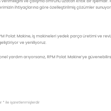
n verimliliğini ve çalışma ömrünü uzatan kritik bir işlemdir
imizin ihtiyaçlarına göre özelleştirilmiş çözümler sunuyor
e RPM Polat Makine, iş makineleri yedek parça üretimi ve revi
liştiriyor ve yeniliyoruz.
l yardım arıyorsanız, RPM Polat Makine’ye güvenebilirsiniz.
ar
*
ile işaretlenmişlerdir