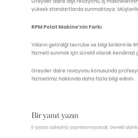
Greyder daire dişli revizyonu, iş makinelerini
yüksek standartlarda sunmaktayız. Müşteriler
RPM Polat
Makine’nin
Farkı
Yılların getirdiği tecrübe ve bilgi birikimi il
hizmeti sunmak için sürekli olarak kendimizi ge
Greyder daire revizyonu konusunda profesyone
hizmetimiz hakkında daha fazla bilgi edinin.
Bir yanıt yazın
E-posta adresiniz yayınlanmayacak.
Gerekli alanl