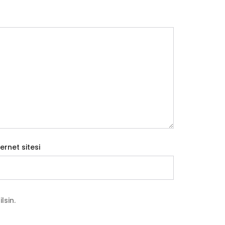
ternet sitesi
lsin.