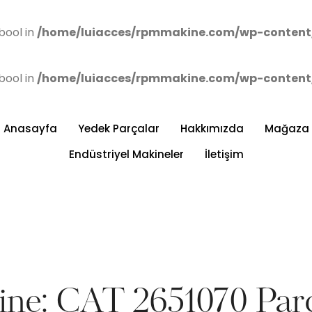
bool in
/home/luiacces/rpmmakine.com/wp-content
bool in
/home/luiacces/rpmmakine.com/wp-content
Anasayfa
Yedek Parçalar
Hakkımızda
Mağaza
Endüstriyel Makineler
İletişim
ne: CAT 2651070 Par