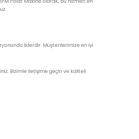
. RPM Polat Makine olarak, bu hizmeti en
uz.
zyonunda liderdir. Müşterilerimize en iyi
 Bizimle iletişime geçin ve kaliteli