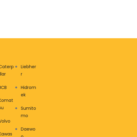
Caterp
Liebher
illar
r
JCB
Hidrom
ek
Komat
su
Sumito
mo
Volvo
Daewo
Kawas
o